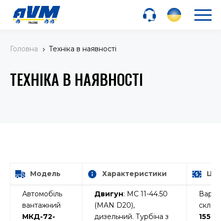
Головна
Техніка в наявності
5
ТЕХНІКА В НАЯВНОСТІ
Модель
Характеристики
Цін
Модель
Характеристики
Цін
Автомобіль
Двигун
: MC 11-44.50
Вартіс
вантажний
(MAN D20),
склад
МКД-72-
дизельний. Турбіна з
1550