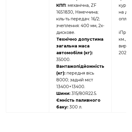
КПП
: механічна, ZF
курсо
16S1830, Німеччина;
на де
кіль-ть передач: 16/2;
оплат
зчеплення: 400 мм, 2х-
дискове.
ℹ️Проб
Технічно допустима
км.,
загальна маса
вироб
автомобіля (кг):
2021 р
35000.
Вантажопідйомність
(кг):
передня вісь
8000; задній міст
13400+13400.
Шини:
315/80R22.5.
Ємність паливного
баку:
300 л.