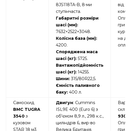
8JS118TA-B, 8-ми
від
ступінчаста.
компле
Габаритні розміри
Оплат
шасі (мм):
гривні
7632×2522×3048.
курсо
Колісна база (мм):
на де
4200.
оплат
Споряджена маса
шасі (кг):
5725.
Вантажопідйомність
шасі (кг):
14255.
Шини:
315/80R22,5.
Ємність паливного
баку:
400 л.
Самоскид
Двигун
: Cummins
Вартіс
BMC TUGRA
ISL9E 400 (Euro 6) з
склад
3540
з
об'ємом 8,9 л., 298 к.с.,
9300
кузовом
циліндрів 6, вир-во
Оплат
STAR 18 м3
Велика Британія.
гривні