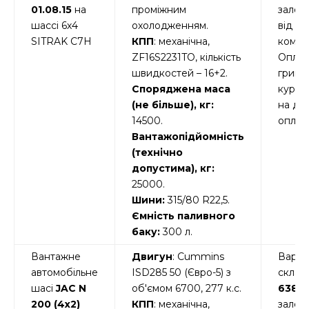
01.08.15
на
проміжним
залеж
шассі 6х4
охолодженням.
від
SITRAK C7Н
КПП
: механічна,
компле
ZF16S2231TO, кількість
Оплат
швидкостей – 16+2.
гривні
Споряджена маса
курсо
(не більше), кг:
на де
14500.
оплат
Вантажопідйомність
(технічно
допустима), кг:
25000.
Шини:
315/80 R22,5.
Ємність паливного
баку:
300 л.
Вантажне
Двигун
: Cummins
Вартіс
автомобільне
ISD285 50 (Євро-5) з
склад
шасі
JAC N
об'ємом 6700, 277 к.с.
6384
200 (4х2)
КПП
: механічна,
залеж