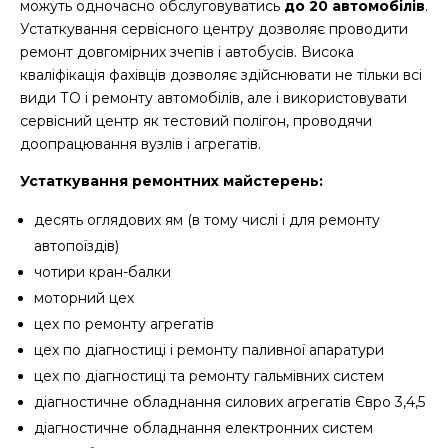
можуть одночасно обслуговуватись
до 20 автомобілів
.
Устаткування сервісного центру дозволяє проводити
ремонт довгомірних зчепів і автобусів. Висока
кваліфікація фахівців дозволяє здійснювати не тільки всі
види ТО і ремонту автомобілів, але і використовувати
сервісний центр як тестовий полігон, проводячи
доопрацювання вузлів і агрегатів.
Устаткування ремонтних майстерень:
десять оглядових ям (в тому числі і для ремонту
автопоїздів)
чотири кран-балки
моторний цех
цех по ремонту агрегатів
цех по діагностиці і ремонту паливної апаратури
цех по діагностиці та ремонту гальмівних систем
діагностичне обладнання силових агрегатів Євро 3,4,5
діагностичне обладнання електронних систем